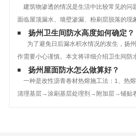
建筑物渗透的情况是生活中比较常见的问
面临屋顶漏水、墙壁渗漏、粉刷层脱落的现
渗漏的地方会潮湿导致发霉变味，墙面还会
扬州卫生间防水高度如何确定？
为了避免日后漏水积水情况的发生，扬州
落。这严重影响了我们的生活。 &nb
作需要小心谨慎。本文将详细介绍卫生间防
首先，要考虑卫生间地面防水装修高度。卫
扬州屋面防水怎么做算好？
一种是改性沥青卷材热熔施工法：1、热
度，一般情况下，我们
清理基层→涂刷基层处理剂→附加层→铺贴
→试水→保护层。2、热熔法施工方案： 施
冷底油搅拌均匀。&