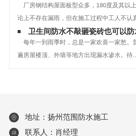
厂房钢结构屋面板型众多，180度及其以
度，一般情况下，我们
论上不存在漏雨，但在施工过程中工人不认
等原因，会造成渗漏；另外大跨度厂房屋面会
卫生间防水不敲砸瓷砖也可以防
每年一到雨季时，总是一家欢喜一家愁。
带，它和彩钢板的热胀冷热系数不一样，正
遍房屋楼顶、外墙等地方出现漏水渗水。待
季过后就会出现裂缝污渍影响房子的美观。
至就连卫生间也开始漏水现象频繁出现。早
年市民卫生间防水意识不高，一旦漏水就会
用
地址：扬州范围防水施工
联系人：肖经理