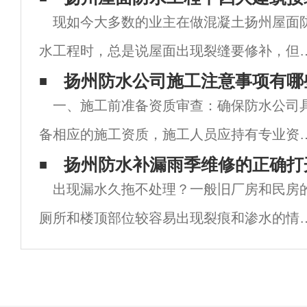
现如今大多数的业主在做混凝土扬州屋面
水工程时，总是说屋面出现裂缝要修补，但
不知屋面有些缝是要做防水而不是修补！大
扬州防水公司施工注意事项有哪
一、施工前准备资质审查：确保防水公司
数的消费者也不知道建筑的接缝有哪些，接
备相应的施工资质，施工人员应持有专业资
来就来跟随防水专家了解一下混凝土屋面防
证书，并具备丰富的施工经验。材料选择：
扬州防水补漏雨季维修的正确打
施
出现漏水久拖不处理？一般旧厂房和民房
水材料应具备良好的防水性能、物理性能和
厕所和楼顶部位较容易出现裂痕和渗水的情
学稳定性，符合国家及地方相关标准要求。
况，长期下去，房屋的建筑材料就会生锈，
时
坏楼面。特别是进入雨季，出现这种情况一
要及时处理。如果长期不补的话，估计一年