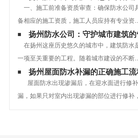
一、施工前准备资质审查：确保防水公司
备相应的施工资质，施工人员应持有专业资
证书，并具备丰富的施工经验。材料选择：
扬州防水公司：守护城市建筑的
在扬州这座历史悠久的城市中，建筑防水
水材料应具备良好的防水性能、物理性能和
一项至关重要的工程。随着城市建设的不断
学稳定性，符合国家及地方相关标准要求。
展，防水技术和服务的需求也日益增长。扬
扬州屋面防水补漏的正确施工流
时
屋面防水出现渗漏后，在迎水面进行修补
的防水公司，作为这一领域的专业力量，正
漏，如果只对室内出现渗漏的部位进行修补
其专业的技术、优质的服务和不断创新的精
不再从该位置流出，却很难保证渗漏水不会
神，
出，渗漏问题并没有得到解决。专业的做